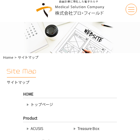
自由診療に特化した電子カルテ
Medical
Solution
|
株
式
会
社
Home
サイトマップ
プ
ロ・
フ
ィ
ー
Site
サイトマップ
ル
Map
ド
|
HOME
トップページ
Product
ACUSIS
Treasure Box