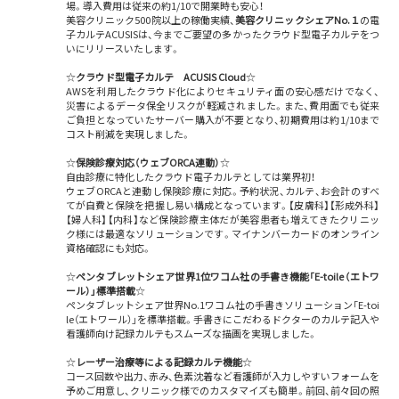
場。導入費用は従来の約1/10で開業時も安心！
美容クリニック500院以上の稼働実績、
美容クリニックシェアNo.１
の電
子カルテACUSISは、今までご要望の多かったクラウド型電子カルテをつ
いにリリースいたします。
☆
クラウド型電子カルテ ACUSIS Cloud
☆
AWSを利用したクラウド化によりセキュリティ面の安心感だけでなく、
災害によるデータ保全リスクが軽減されました。また、費用面でも従来
ご負担となっていたサーバー購入が不要となり、初期費用は約1/10まで
コスト削減を実現しました。
☆
保険診療対応（ウェブORCA連動）
☆
自由診療に特化したクラウド電子カルテとしては業界初！
ウェブORCAと連動し保険診療に対応。予約状況、カルテ、お会計のすべ
てが自費と保険を把握し易い構成となっています。【皮膚科】【形成外科】
【婦人科】【内科】など保険診療主体だが美容患者も増えてきたクリニッ
ク様には最適なソリューションです。マイナンバーカードのオンライン
資格確認にも対応。
☆
ペンタブレットシェア世界1位ワコム社の手書き機能「E-toile（エトワ
ール）」標準搭載
☆
ペンタブレットシェア世界No.1ワコム社の手書きソリューション「E-toi
le（エトワール）」を標準搭載。手書きにこだわるドクターのカルテ記入や
看護師向け記録カルテもスムーズな描画を実現しました。
☆
レーザー治療等による記録カルテ機能
☆
コース回数や出力、赤み、色素沈着など看護師が入力しやすいフォームを
予めご用意し、クリニック様でのカスタマイズも簡単。前回、前々回の照