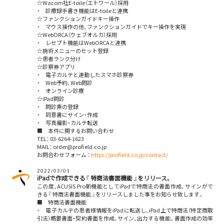
☆Wacom社E-toile（エトワール）採用
・ 診療録手書き機能はE-toileと連携
☆ファンクションガイドキー操作
・ マウス操作の他、ファンクションガイドでキー操作を実現
☆WebORCA（ウェブオルカ）採用
・ レセプト機能はWebORCAと連携
☆施術メニューのセット登録
☆患者ランク分け
☆診察券アプリ
・ 電子カルテと連動したスマホ診察券
・ Web予約、Web問診
・ オンライン診療
☆iPad問診
・ 問診票の登録
・ 同意書にサイン・作成
・ 写真撮影・カルテ転送
■ 本件に関するお問い合わせ
TEL： 03-6264-1623
MAIL： order@profield.co.jp
お問合わせフォーム ：
https://profield.co.jp/contact/
2022/03/01
iPadで作成できる『 特商法書面機能 』をリリース。
この度、ACUSIS Pro新機能としてiPadで特商法の書面作成、サインがで
きる『 特商法書面機能 』をリリースしました事をお知らせ致します。
■ 特商法書面機能
・ 電子カルテの患者様情報をiPadに転送し、iPad上で特商法（特定商取
引法）概要書面・契約書面を作成、サイン、出力する機能。書面作成の効率