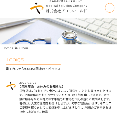
自由診療に特化した電子カルテ
Medical
Solution
|
株
式
会
社
Home
年:
2022年
プ
ロ・
フ
ィ
ー
Topics
電子カルテ「ACUSIS」関連のトピックス
ル
|
ド
2022/12/22
【年末年始 お休みのお知らせ】
拝啓 歳末ご多忙の折 、貴社いよいよご清栄のこととお慶び申し上げま
す。平素は格別のお引き立てをいただき、厚く御礼 申し上げます。 さて、
誠に勝手ながら当社の年末年始のお休みを下記の通りご案内致します。
皆様には大変ご迷惑をお掛けしますが、 何卒ご容赦願います。今年 1 年
ご愛顧を賜りまして大変感謝申し上げますと伴に、皆様のご多幸をお祈
り申し上げます。 敬具