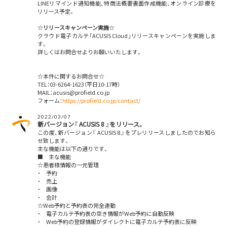
LINEリマインド通知機能、特商法概要書面作成機能、オンライン診療を
リリース予定。
☆
リリースキャンペーン実施
☆
クラウド電子カルテ「ACUSIS Cloud」リリースキャンペーンを実施しま
す。
詳しくはお問合せよりお願いいたします。
☆本件に関するお問合せ☆
TEL：03-6264-1623（平日10-17時）
MAIL：acusis@profield.co.jp
フォーム：
https://profield.co.jp/contact/
2022/03/07
新バージョン『 ACUSIS 8 』をリリース。
この度、新バージョン『 ACUSIS 8 』をプレリリースしましたのでお知ら
せ致します。
主な機能は以下の通りです。
■ 主な機能
☆患者様情報の一元管理
・ 予約
・ 売上
・ 画像
・ 会計
☆Web予約と予約表の完全連動
・ 電子カルテ予約表の空き情報がWeb予約に自動反映
・ Web予約の登録情報がダイレクトに電子カルテ予約表に反映