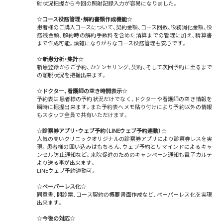
射状況把握から今回の照射記録入力が容易になりました。
☆
コース役務管理・解約書類作成機能
☆
患者様のご購入コースについて、契約金額、コース回数、役務消化金額、役
務残金額、解約時の解約手数料を含めた清算までの管理に加え、精算書
まで作成可能。煩雑になりがちなコース役務管理も安心です。
☆
新患分析・集計
☆
新患登録からご予約、カウンセリング、契約、そして次回予約に至るまで
の離脱状況を把握出来ます。
☆
ドクター、看護師の空き時間表示
☆
予約表は患者様の予約状況だけでなく、ドクターや看護師の空き情報を
瞬時に把握出来ます。また予約表へメモ貼り付けにより予約以外の情報
もスタッフ全員で共有いただけます。
☆
診察券アプリ・ウェブ予約（LINEウェブ予約連動）
☆
​人気の高いクリニックオリジナルの診察券アプリにより診察券レスを実
現。患者様の囲い込みはもちろん、ウェブ予約とリマインドによるキャ
ンセル防止通知など。来院促進のためのキャンペーン通知も電子カルテ
より送る事が出来ます。
​LINEウェブ予約連動可。
☆
ペーパーレス化
​☆
同意書、問診票、コース契約の概要書面作成など、ペーパーレス化を実現
出来ます。
☆
今後の対応
☆