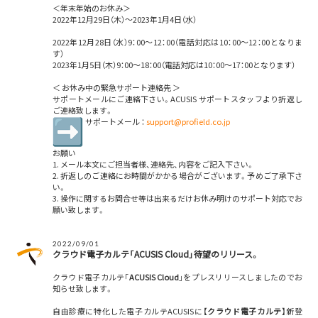
＜年末年始のお休み＞
2022年12月29日（木）～2023年1月4日（水）
2022年12月28日（水）9：00～12：00（電話対応は10：00～12：00となりま
す）
2023年1月5日（木）9：00～18：00（電話対応は10：00～17：00となります）
＜ お休み中の緊急サポート連絡先 ＞
サポートメールにご連絡下さい。ACUSIS サポートスタッフより折返し
ご連絡致します。
サポートメール ：
support@profield.co.jp
お願い
1. メール本文にご担当者様、連絡先、内容をご記入下さい。
2. 折返しのご連絡にお時間がかかる場合がございます。予めご了承下さ
い。
3. 操作に関するお問合せ等は出来るだけお休み明けのサポート対応でお
願い致します。
2022/09/01
クラウド電子カルテ「ACUSIS Cloud」待望のリリース。
クラウド電子カルテ「
ACUSIS Cloud
」をプレスリリースしましたのでお
知らせ致します。
自由診療に特化した電子カルテACUSISに【
クラウド電子カルテ
】新登