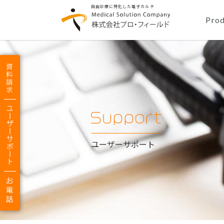
自由診療に特化した電子カルテ
header
navigat
Prod
Medical
Solution
|
株
式
会
社
プ
ロ・
フ
ィ
ー
ル
ド
Support
ユーザーサポート
|
22