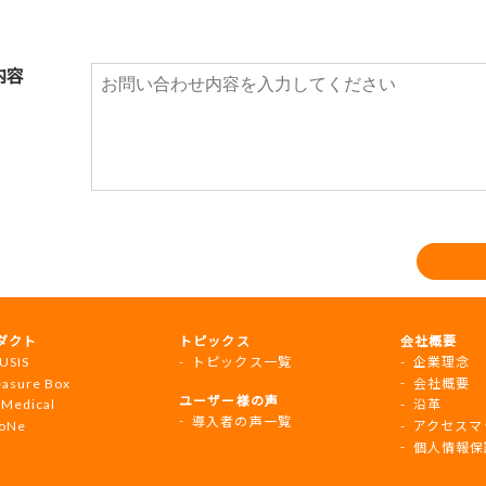
内容
er
ダクト
トピックス
会社概要
gation
USIS
トピックス一覧
企業理念
easure Box
会社概要
ユーザー様の声
 Medical
沿革
導入者の声一覧
oNe
アクセスマ
個人情報保