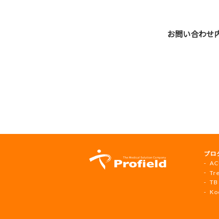
お問い合わせ
foot
プロ
navi
AC
Tr
TB
Ko