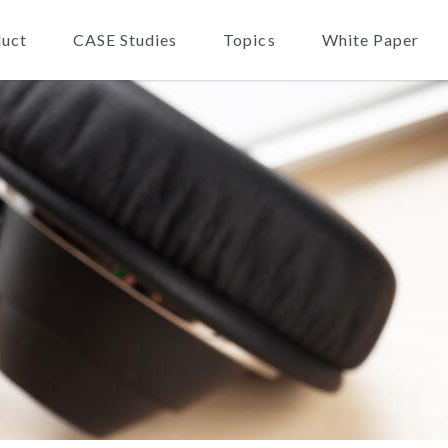
ion
uct
CASE Studies
Topics
White Paper