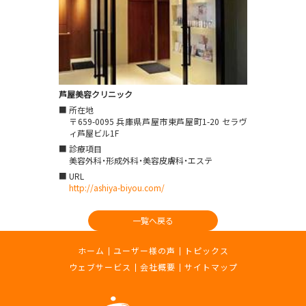
芦屋美容クリニック
■ 所在地
〒659-0095
兵庫県芦屋市東芦屋町1-20 セラヴ
ィ芦屋ビル1F
■ 診療項目
美容外科・形成外科・美容皮膚科・エステ
■ URL
http://ashiya-biyou.com/
一覧へ戻る
footer
ホーム
ユーザー様の声
トピックス
navigation
ウェブサービス
会社概要
サイトマップ