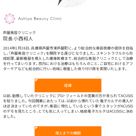
芦屋美容クリニック
院長 小西和人
2014年1月16日、兵庫県芦屋市東芦屋町に、より総合的な美容医療の提供を目指
し、「芦屋美容クリニック」を開院する運びとなりました。スキントラブルから形
成処理、最新機器を導入した痩身医療まで、総合的な美容クリニックとして治療
を行ってまいります。院内における治療はもちろんのこと、ご自宅におけるアフ
ターケアなども総合的に行い、地域に根差した係り付け医を実現いたします。
A
C
経緯
U
S
以前、勤務していたクリニックにプロ・フィールドの営業の方が来られてACUSIS
I
を知りました。今回開業にあたっては、以前から慣れていた電子カルテの導入が
S
ほぼ決まっていたのですが、美容に特化しているという事でスタッフがACUSIS
導
のデモを見たところ、とても気に入ってしまい、結局電子カルテはACUSISに決め
入
ました。
の
背
景
導入までの期間