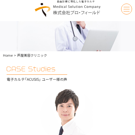
自由診療に特化した電子カルテ
Medical
Solution
|
株
式
会
社
Home
芦屋美容クリニック
プ
ロ・
フ
ィ
ー
CASE
電子カルテ「ACUSIS」 ユーザー様の声
ル
Studies
ド
|
芦
屋
美
容
ク
リ
ニ
ッ
ク