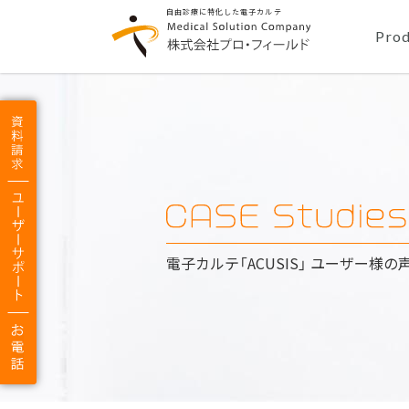
自由診療に特化した電子カルテ
header
navigat
Prod
Medical
Solution
|
株
式
会
社
プ
ロ・
フ
ィ
ー
ル
ド
CASE
電子カルテ「ACUSIS」 ユーザー様の
Studies
|
22