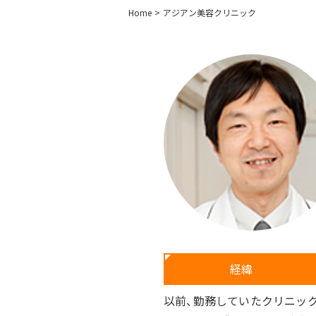
Home
アジアン美容クリニック
ア
ジ
ア
ン
美
容
ク
リ
ニ
ッ
ク
A
経緯
C
U
以前、勤務していたクリニック
S