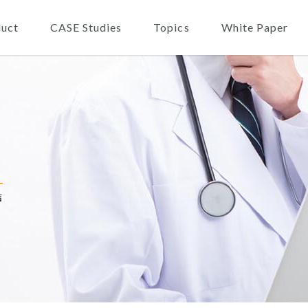
ion
uct
CASE Studies
Topics
White Paper
声