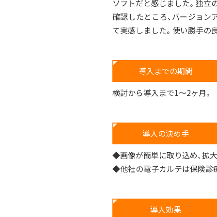
ソフトだと感じました。独立の
I
確認したところ、バージョン
S
導
て実感しました。使い勝手の良
入
の
背
導入までの期間
景
検討から導入まで1～2ヶ月。
導入の決め手
◆画像が簡単に取り込め、拡
◆他社の電子カルテは保険診療
導入効果