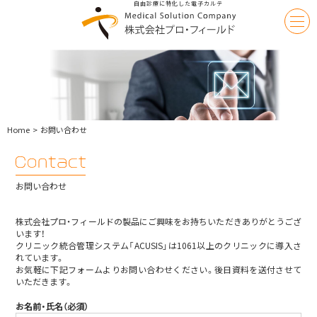
自由診療に特化した電子カルテ
Medical
Solution
|
株
式
会
社
Home
お問い合わせ
プ
ロ・
フ
ィ
ー
Contact
お問い合わせ
ル
|
ド
株式会社プロ・フィールドの製品にご興味をお持ちいただきありがとうござ
います！
クリニック統合管理システム「ACUSIS」は1061以上のクリニックに導入さ
れています。
お気軽に下記フォームよりお問い合わせください。後日資料を送付させて
いただきます。
お名前・氏名
（必須）